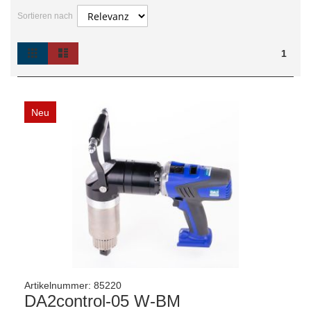
Sortieren nach
Raster
Liste
Ansicht
1
als
Neu
Artikelnummer:
85220
DA2control-05 W-BM