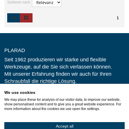
Sortieren nach
Raster
Liste
Ansicht
1
als
PLARAD
Seit 1962 produzieren wir starke und flexible
Werkzeuge, auf die Sie sich verlassen können.
Mit unserer Erfahrung finden wir auch für Ihren
Schraubfall die richtige Lösung.
We use cookies
Impressum
We may place these for analysis of our visitor data, to improve our website,
Datenschutzerklärung
show personalised content and to give you a great website experience. For
more information about the cookies we use open the settings.
AGB
Accept all
Kontaktformular