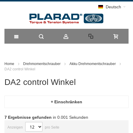
Deutsch
Direkt
zum
Home
Drehmomentschrauber
Akku Drehmomentschrauber
DA2 control Winkel
Inhalt
DA2 control Winkel
+ Einschränken
7
Ergebnisse gefunden
in 0.001 Sekunden
Anzeigen
pro Seite