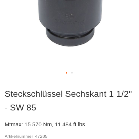
Zum
Anfang
Steckschlüssel Sechskant 1 1/2"
der
Bildergalerie
- SW 85
springen
Mtmax: 15.570 Nm, 11.484 ft.lbs
Artikelnummer
47285